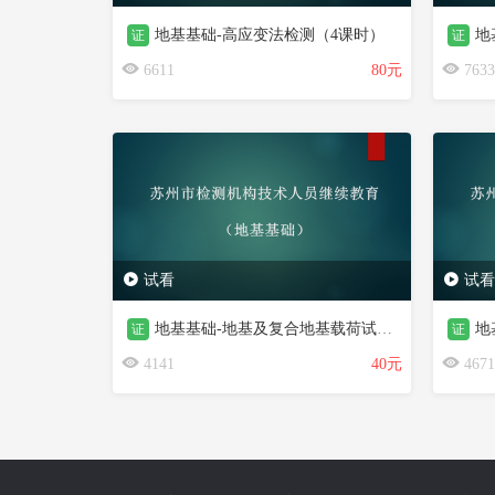
地基基础-高应变法检测（4课时）
地基
证
证
6611
80元
7633
试看
试看
地基基础-地基及复合地基载荷试验（2课时）
地
证
证
4141
40元
4671