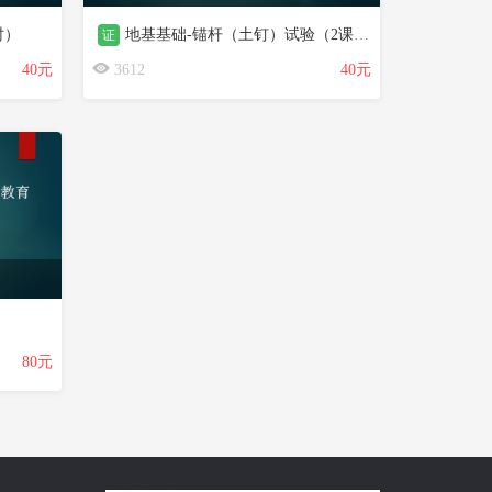
时）
地基基础-锚杆（土钉）试验（2课时）
证
40元
3612
40元
）
80元